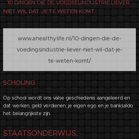
10 DINGEN DIE DE VOEDSELINDUSTRIE LIEVER
NIET WIL DAT JE TE WETEN KOMT:
www.ahealthylife.nl/10-dingen-die-de-
voedingsindustrie-liever-niet-wil-dat-je-
te-weten-komt/
SCHOLING
Op school wordt ons valse geschiedenis aangeleerd en
dat werken, geld verdienen, je eigen ego en je banksaldo
het belangrijkste zijn.
STAATSONDERWIJS,