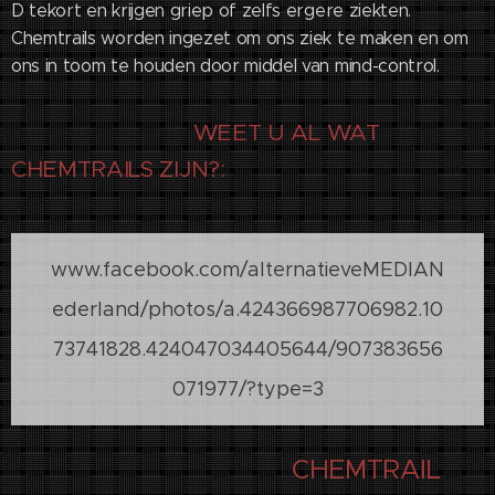
D tekort en krijgen griep of zelfs ergere ziekten.
Chemtrails worden ingezet om ons ziek te maken en om
ons in toom te houden door middel van mind-control.
WEET U AL WAT
CHEMTRAILS ZIJN?:
www.facebook.com/alternatieveMEDIAN
ederland/photos/a.424366987706982.10
73741828.424047034405644/907383656
071977/?type=3
CHEMTRAIL