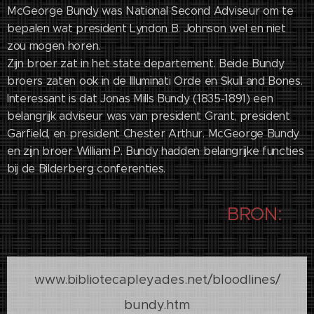
McGeorge Bundy was National Second Adviseur om te
bepalen wat president Lyndon B. Johnson wel en niet
zou mogen horen.
Zijn broer zat in het state departement. Beide Bundy
broers zaten ook in de Illuminati Orde en Skull and Bones.
Interessant is dat Jonas Mills Bundy (1835-1891) een
belangrijk adviseur was van president Grant, president
Garfield, en president Chester Arthur. McGeorge Bundy
en zijn broer William P. Bundy hadden belangrijke functies
bij de Bilderberg conferenties.
BRON:
www.bibliotecapleyades.net/bloodlines/
bundy.htm