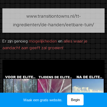
www.transitiontowns.nl/tt-
ingredienten/de-handen/eetbare-tuin/
mogelijkheden
alles waar je
Er zijn genoeg
en
aandacht aan geeft zal groeien!
Begin
Maak een gratis website.