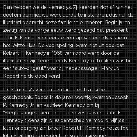
Dan hebben we de Kennedy,s. Zij keerden zich af van het
doel om een nieuwe wereldorde te installeren, dus gaf de
Illuminati opdracht deze familie te elimineren. Begin jaren
zestig van de vorige eeuw werd gezegd dat president
John F. Kennedy de eerste zou zijn van een dynastie in
het Witte Huis. De voorspelling kwam niet uit doordat
Robert F. Kennedy in 1968 vermoord werd door de
illuminati en zijn broer Teddy Kennedy betrokken was bij
een ''auto-ongeluk'' waarbij medepassagier Mary Jo
Kopechne de dood vond.
De Kennedy's kennen een lange en tragische
geschiedenis. Reeds in de jaren veertig kwamen Joseph
P. Kennedy Jr. en Kathleen Kennedy om bij
''vliegtuigongelukken''. In de jaren zestig werd John F.
Kennedy tijdens zijn presidentschap vermoord, vijf jaar
later onderging zijn broer Robert F. Kennedy hetzelfde
lot, nadat hij de presidentiële voorverkiezingen in