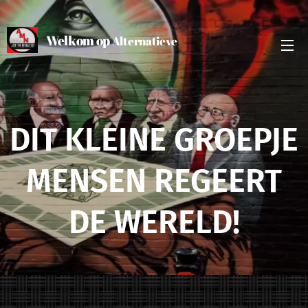
Welkom op
Alternatieve
Media Nederland
DIT KLEINE GROEPJE
MENSEN REGEERT
DE WERELD!