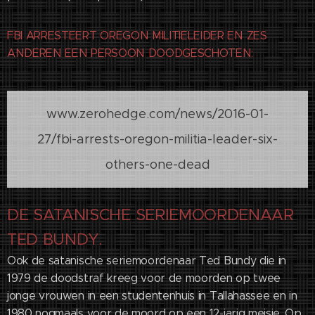
FBI ARRESTEERT OREGON MILITIELEIDER EN ZES
ANDEREN EEN PERSOON DOODGESCHOTEN:
www.zerohedge.com/news/2016-01-
27/fbi-arrests-oregon-militia-leader-six-
others-one-dead
DE SATANISCHE SERIEMOORDENAAR
TED BUNDY.
Ook de satanische seriemoordenaar Ted Bundy die in
1979 de doodstraf kreeg voor de moorden op twee
jonge vrouwen in een studentenhuis in Tallahassee en in
1980 nogmaals voor de moord op een 12-jarig meisje. Op