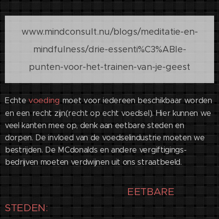
www.mindconsult.nu/blogs/meditatie-en-
mindfulness/drie-essenti%C3%ABle-
punten-voor-het-trainen-van-je-geest
voeding
Echte
moet voor iedereen beschikbaar worden
en een recht zijn(recht op echt voedsel). Hier kunnen we
veel kanten mee op, denk aan eetbare steden en
dorpen. De invloed van de voedselindustrie moeten we
bestrijden. De MCdonalds en andere vergiftigings-
bedrijven moeten verdwijnen uit ons straatbeeld.
EETBARE
STEDEN: