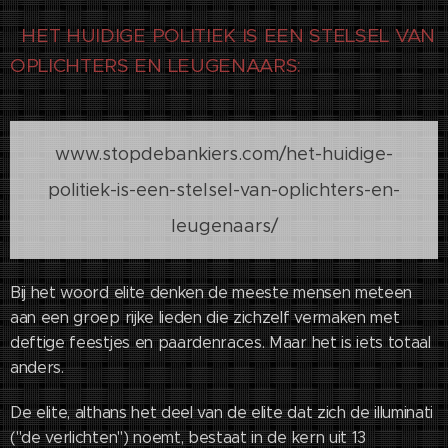
HET H
UIDIGE POLITIEK IS EEN STELSEL VAN
OPLICHTERS EN LE
UGENAARS:
www.stopdebankiers.com/het-huidige-
politiek-is-een-stelsel-van-oplichters-en-
leugenaars/
Bij het woord elite denken de meeste mensen meteen
aan een groep rijke lieden die zichzelf vermaken met
deftige feestjes en paardenraces. Maar het is iets totaal
anders.
De elite, althans het deel van de elite dat zich de illuminati
("de verlichten") noemt, bestaat in de kern uit 13