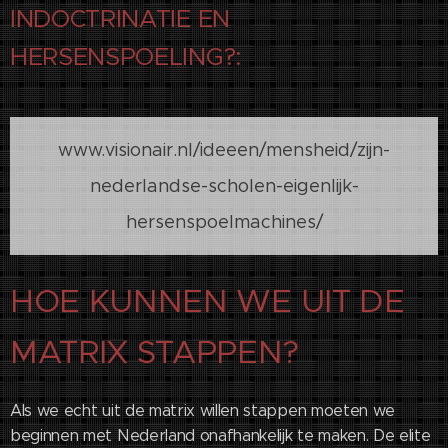
INDOCTRINATIE EN
HERSENSPOELING?:
www.visionair.nl/ideeen/mensheid/zijn-
nederlandse-scholen-eigenlijk-
hersenspoelmachines/
HOE KUNNEN WE UIT DE
MATRIX STAPPEN?
Als we echt uit de matrix willen stappen moeten we
beginnen met Nederland onafhankelijk te maken. De elite