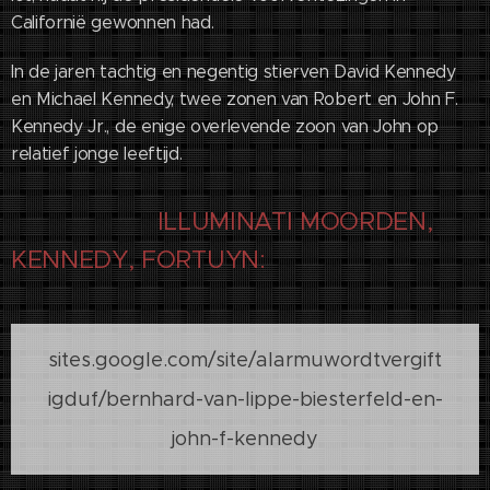
Californië gewonnen had.
In de jaren tachtig en negentig stierven David Kennedy
en Michael Kennedy, twee zonen van Robert en John F.
Kennedy Jr., de enige overlevende zoon van John op
relatief jonge leeftijd.
ILLUMINATI MOORDEN,
KENNEDY, FORTUYN:
sites.google.com/site/alarmuwordtvergift
igduf/bernhard-van-lippe-biesterfeld-en-
john-f-kennedy