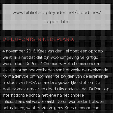
www.bibliotecapleyades.net/bloodlines/
dupont.htm
DE DUPONTS IN NEDERLAND.
4 november 2016. Kees van der Hel doet een oproep
want hij is het zat dat zijn woonomgeving vergiftigd
wordt door DuPont / Chemours. Het chemieconcern
lekte enorme hoeveelheden van het kankerverwekkende
formaldehyde om nog maar te zwijgen van de jarenlange
uitstoot van PFOA en andere gevaarlijke stoffen. De
politiek keek ernaar en deed niks ondanks dat DuPont op
internationale schaal het ene na het andere
milieuschandaal veroorzaakt. De omwonenden hebben
het nakijken, want er zijn volgens Kees economische