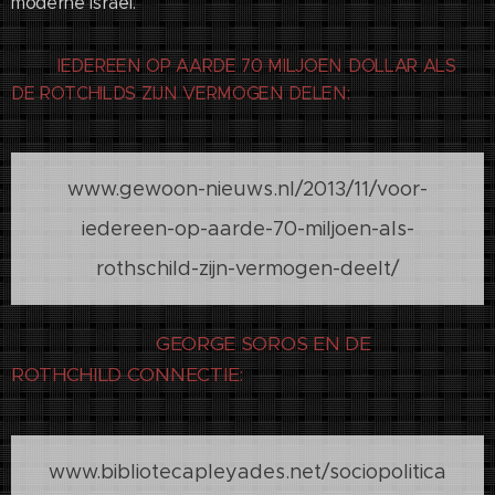
moderne Israël.
IEDEREEN OP AARDE 70 MILJOEN DOLLAR ALS
DE ROTCHILDS ZIJN VERMOGEN DELEN:
www.gewoon-nieuws.nl/2013/11/voor-
iedereen-op-aarde-70-miljoen-als-
rothschild-zijn-vermogen-deelt/
GEORGE SOROS EN DE
ROTHCHILD CONNECTIE
:
www.bibliotecapleyades.net/sociopolitica