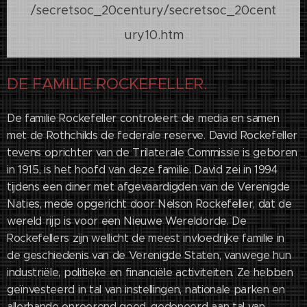
/secretsoc_20century/secretsoc_20cent
ury10.htm
DE FAMILIE ROCKEFELLER.
De familie Rockefeller controleert de media en samen
met de Rothchilds de federale reserve. David Rockefeller
tevens oprichter van de Trilaterale Commissie is geboren
in 1915, is het hoofd van deze familie. David zei in 1994
tijdens een diner met afgevaardigden van de Verenigde
Naties, mede opgericht door Nelson Rockefeller, dat de
wereld rijp is voor een Nieuwe Wereldorde. De
Rockefellers zijn wellicht de meest invloedrijke familie in
de geschiedenis van de Verenigde Staten, vanwege hun
industriële, politieke en financiële activiteiten. Ze hebben
geïnvesteerd in tal van instellingen, nationale parken en
allerhande onroerend goed, gedoneerd aan tal van