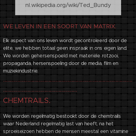
nl.wikipedia.org/wiki/Ted_Bundy
WE LEVEN IN EEN SOORT VAN MATRIX.
Elk aspect van ons leven wordt gecontroleerd door de
elite, we hebben totaal geen inspraak in ons eigen land.
We worden gehersenspoeld met materiële rotzooi,
propaganda, hersenspoeling door de media, film en
muziekindustrie.
...........................................................................................
....................................................
CHEMTRAILS.
We worden regelmatig bestookt door de chemtrails
waar Nederland regelmatig last van heeft, na het
sproeiseizoen hebben de mensen meestal een vitamine