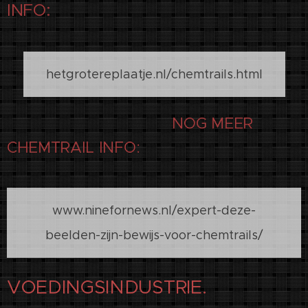
INFO:
hetgrotereplaatje.nl/chemtrails.html
NOG MEER
CHEMTRAIL INFO:
www.ninefornews.nl/expert-deze-
beelden-zijn-bewijs-voor-chemtrails/
VOEDINGSINDUSTRIE.